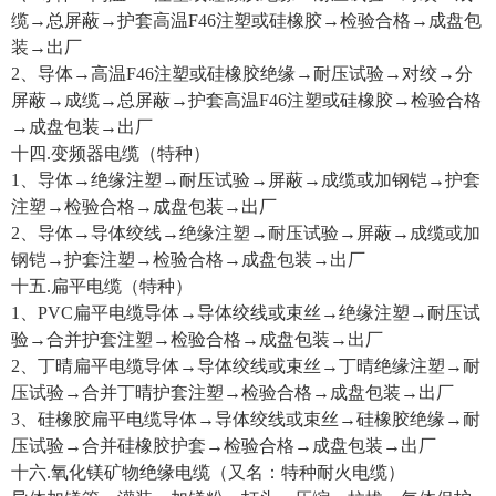
缆→总屏蔽→护套高温F46注塑或硅橡胶→检验合格→成盘包
装→出厂
2、导体→高温F46注塑或硅橡胶绝缘→耐压试验→对绞→分
屏蔽→成缆→总屏蔽→护套高温F46注塑或硅橡胶→检验合格
→成盘包装→出厂
十四.变频器电缆（特种）
1、导体→绝缘注塑→耐压试验→屏蔽→成缆或加钢铠→护套
注塑→检验合格→成盘包装→出厂
2、导体→导体绞线→绝缘注塑→耐压试验→屏蔽→成缆或加
钢铠→护套注塑→检验合格→成盘包装→出厂
十五.扁平电缆（特种）
1、PVC扁平电缆导体→导体绞线或束丝→绝缘注塑→耐压试
验→合并护套注塑→检验合格→成盘包装→出厂
2、丁晴扁平电缆导体→导体绞线或束丝→丁晴绝缘注塑→耐
压试验→合并丁晴护套注塑→检验合格→成盘包装→出厂
3、硅橡胶扁平电缆导体→导体绞线或束丝→硅橡胶绝缘→耐
压试验→合并硅橡胶护套→检验合格→成盘包装→出厂
十六.氧化镁矿物绝缘电缆（又名：特种耐火电缆）