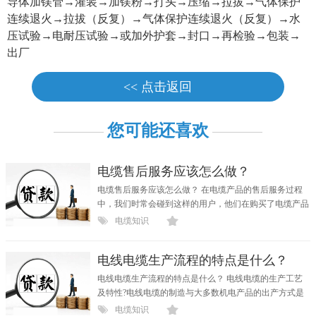
导体加镁管→灌装→加镁粉→打头→压缩→拉拔→气体保护
连续退火→拉拔（反复）→气体保护连续退火（反复）→水
压试验→电耐压试验→或加外护套→封口→再检验→包装→
出厂
<< 点击返回
您可能还喜欢
电缆售后服务应该怎么做？
电缆售后服务应该怎么做？ 在电缆产品的售后服务过程
中，我们时常会碰到这样的用户，他们在购买了电缆产品
后，...
电缆知识
电线电缆生产流程的特点是什么？
电线电缆生产流程的特点是什么？ 电线电缆的生产工艺
及特性?电线电缆的制造与大多数机电产品的出产方式是
完全不...
电缆知识