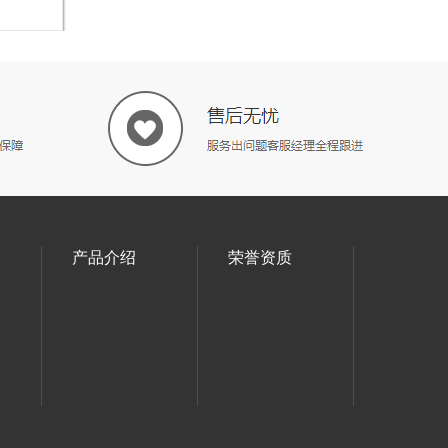
产品介绍
荣誉资质