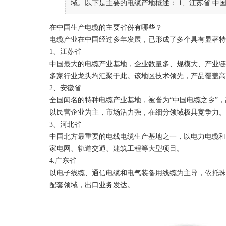
域。以下是主要的电缆产地概述： 1、江苏省 中国
在中国生产电缆的主要省份有哪些？
电缆产业在中国经过多年发展，已形成了多个具有显著特
1、江苏省
中国最大的电缆产业基地，企业数量多、规模大、产业链
多家行业龙头均汇聚于此。该地区技术领先，产品覆盖高
2、安徽省
全国闻名的特种电缆产业基地，被誉为“中国电缆之乡”
以民营企业为主，市场活力强，在细分领域极具竞争力。
3、河北省
中国北方最重要的电线电缆生产基地之一，以电力电缆和
家电网、轨道交通、建筑工程等大型项目。
4.广东省
以电子线缆、通信电缆和电气装备用线缆为主导，依托珠
配套领域，出口业务发达。