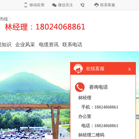
移动应用
微信关注
联系客服
缆知识
企业风采
电缆资讯
联系电话
x
在线客服
咨询电话
林经理
手机：18024068861
办公室
电话：18024068861
林经理二维码