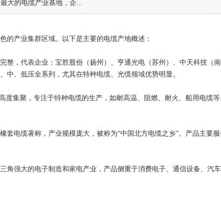
最大的电缆产业基地，企...
色的产业集群区域。以下是主要的电缆产地概述：
完整，代表企业：宝胜股份（扬州）、亨通光电（苏州）、中天科技（南
、中、低压全系列，尤其在特种电缆、光缆领域优势明显。
，高度集聚，专注于特种电缆的生产，如耐高温、阻燃、耐火、船用电缆等
橡套电缆著称，产业规模庞大，被称为“中国北方电缆之乡”。产品主要服
三角强大的电子制造和家电产业，产品侧重于消费电子、通信设备、汽车