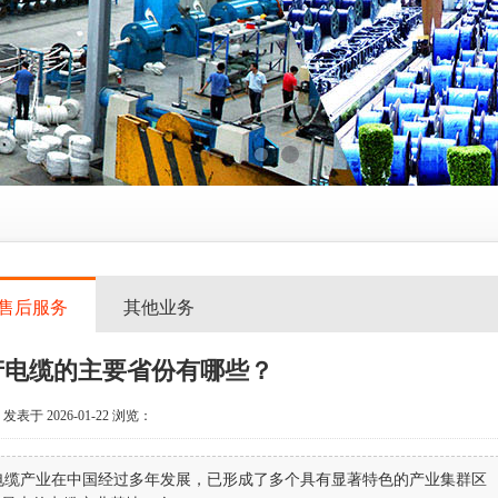
售后服务
其他业务
产电缆的主要省份有哪些？
发表于 2026-01-22
浏览：
电缆产业在中国经过多年发展，已形成了多个具有显著特色的产业集群区