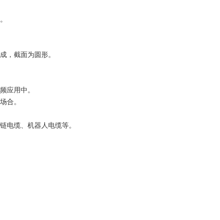
。
成，截面为圆形。
频应用中。
场合。
链电缆、机器人电缆等。