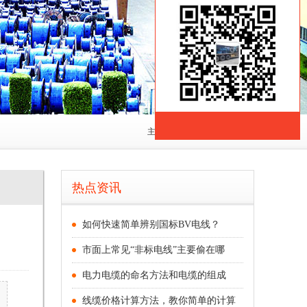
主页
>
主营业务
>
售后服务
>
热点资讯
如何快速简单辨别国标BV电线？
市面上常见“非标电线”主要偷在哪
电力电缆的命名方法和电缆的组成
线缆价格计算方法，教你简单的计算