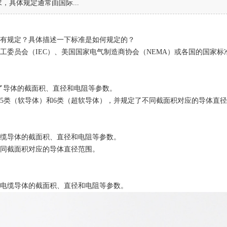
，具体规定通常由国际...
有规定？具体描述一下标准是如何规定的？
委员会（IEC）、美国国家电气制造商协会（NEMA）或各国的国家标
规定了导体的截面积、直径和电阻等参数。
、5类（软导体）和6类（超软导体），并规定了不同截面积对应的导体直
规定了电缆导体的截面积、直径和电阻等参数。
不同截面积对应的导体直径范围。
定了电缆导体的截面积、直径和电阻等参数。