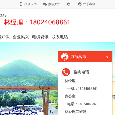
移动应用
微信关注
联系客服
缆知识
企业风采
电缆资讯
联系电话
x
在线客服
咨询电话
林经理
手机：18024068861
办公室
电话：18024068861
林经理二维码