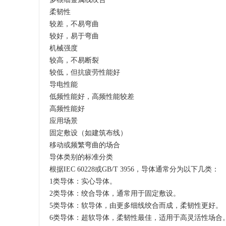
柔韧性
较差，不易弯曲
较好，易于弯曲
机械强度
较高，不易断裂
较低，但抗疲劳性能好
导电性能
低频性能好，高频性能较差
高频性能好
应用场景
固定敷设（如建筑布线）
移动或频繁弯曲的场合
导体类别的标准分类
根据IEC 60228或GB/T 3956，导体通常分为以下几类：
1类导体：实心导体。
2类导体：绞合导体，通常用于固定敷设。
5类导体：软导体，由更多细线绞合而成，柔韧性更好。
6类导体：超软导体，柔韧性最佳，适用于高灵活性场合