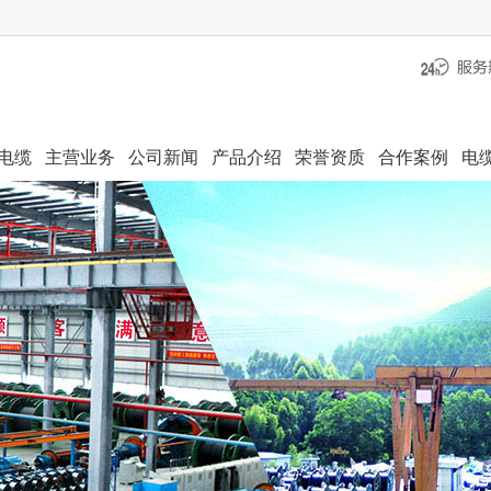
电缆
主营业务
公司新闻
产品介绍
荣誉资质
合作案例
电