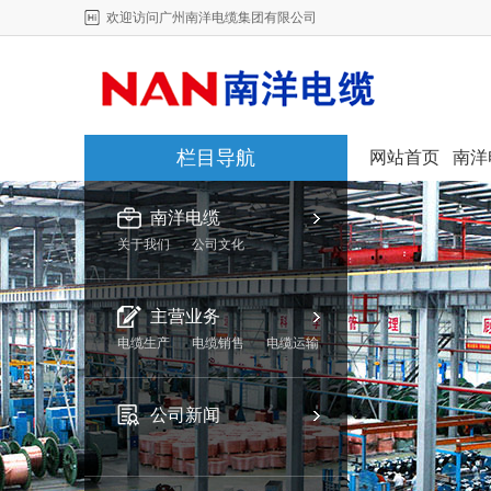
欢迎访问广州南洋电缆集团有限公司
栏目导航
网站首页
南洋
南洋电缆
关于我们
公司文化
主营业务
电缆生产
电缆销售
电缆运输
公司新闻